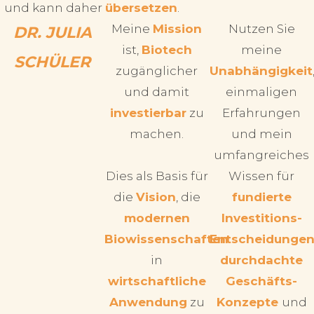
und kann daher
übersetzen
.
Meine
Mission
Nutzen Sie
DR. JULIA
ist,
Biotech
meine
SCHÜLER
zugänglicher
Unabhängigkeit
und damit
einmaligen
investierbar
zu
Erfahrungen
machen.
und mein
umfangreiches
Dies als Basis für
Wissen für
die
Vision
, die
fundierte
modernen
Investitions-
Biowissenschaften
Entscheidungen
in
durchdachte
wirtschaftliche
Geschäfts-
Anwendung
zu
Konzepte
und