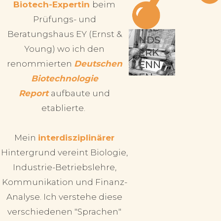
Biotech-Expertin
beim
N
Prüfungs- und
|
TRE
V
Beratungshaus EY (Ernst &
NDS
|
Young) wo ich den
ERK
E
renommierten
Deutschen
ENN
R
EN
Biotechnologie
M
Report
aufbaute und
I
T
etablierte.
T
E
Mein
interdisziplinärer
L
Hintergrund vereint Biologie,
N
Industrie-Betriebslehre,
Kommunikation und Finanz-
Analyse. Ich verstehe diese
verschiedenen "Sprachen"