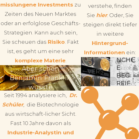
misslungene Investments
zu
verstehe, finden
Zeiten des Neuen Marktes
Sie
hier
.
Oder, Sie
oder an erfolglose Geschäfts-
steigen direkt tiefer
Strategien. Kann auch sein,
in weitere
Sie scheuen das
Risiko
. Fakt
Hintergrund-
ist, es geht um eine sehr
BRA
Informationen
ein:
BIOT
NCH
komplexe Materie
.
ECH
E
Aber schon
VERS
BEG
Benjamin Franklin
TEH
REIF
EN
wusste
EN
O
"Eine Investition in Wissen bringt die besten Zinsen"
Seit 1994 analysiere ich,
Dr.
P
Schüler
, die Biotechnologie
T
I
aus wirtschaft-licher Sicht.
O
Fast 10 Jahre davon als
N
Industrie-Analystin und
E